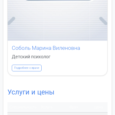
Соболь Марина Виленовна
Детский психолог
Подробнее о враче
Услуги и цены
Специальность
Услуга
Врач
Цена
Де