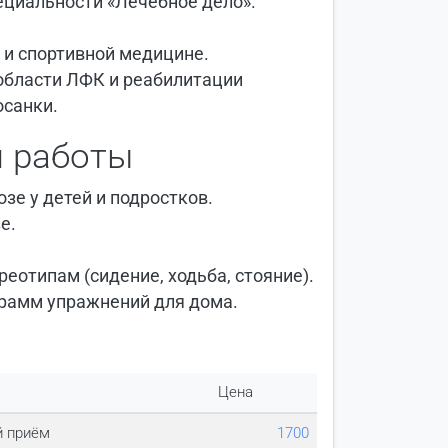
циальности «Лечебное дело».
 и спортивной медицине.
области ЛФК и реабилитации
осанки.
 работы
е у детей и подростков.
е.
отипам (сидение, ходьба, стояние).
рамм упражнений для дома.
Цена
 приём
1700